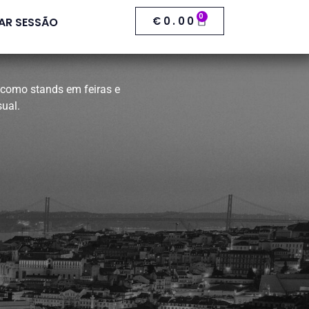
0
€
0.00
IAR SESSÃO
 como stands em feiras e
ual.