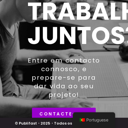
TRABAL
JUNTOS
Entre em contacto
connosco, e
prepare-se para
dar vida ao seu
projeto!
CONTACTE-NOS
Portuguese
© Publifast・2025・Todos os Direitos Reservados.