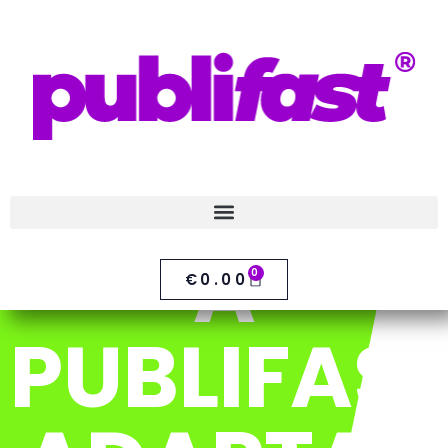
A
0
€
0.00
PUBLIFAST