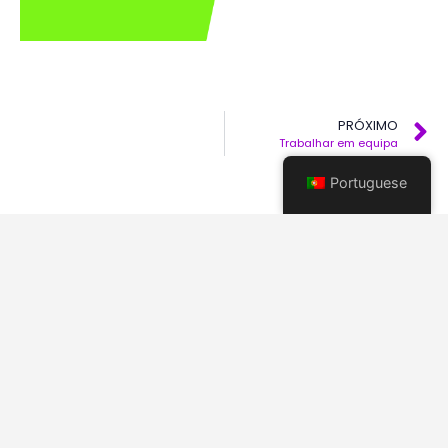
connosco, e
prepare-se para
dar vida ao seu
projeto!
PRÓXIMO
Trabalhar em equipa
CONTACTE-NOS
Portuguese
© Publifast・2025・Todos os Direitos Reservados.